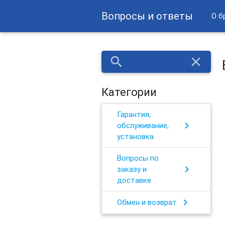
Вопросы и ответы
О б
search
close
Категории
Гарантия,
chevron_right
обслуживание,
установка
Вопросы по
chevron_right
заказу и
доставке
chevron_right
Обмен и возврат